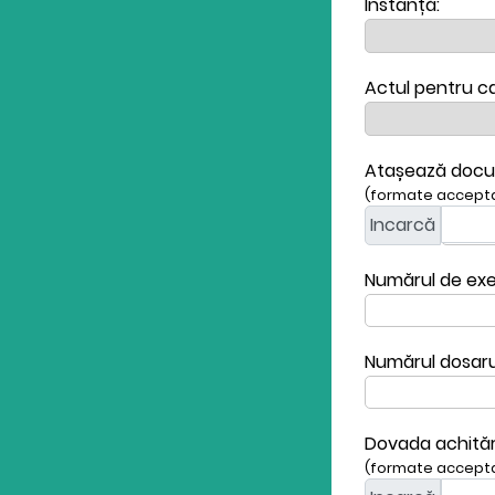
Instanță:
Actul pentru ca
Atașează docume
(formate acceptat
Incarcă
Numărul de exe
Numărul dosarul
Dovada achitări
(formate acceptat